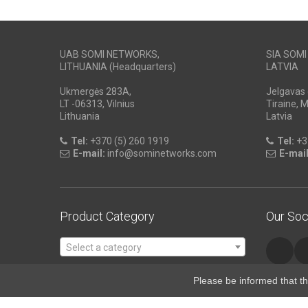
UAB SOMI NETWORKS,
SIA SOM
LITHUANIA (Headquarters)
LATVIA
Ukmergės 283A,
Jelgavas 
LT -06313, Vilnius
Tiraine, 
Lithuania
Latvia
Tel:
+370 (5) 260 1919
Tel:
+3
E-mail:
info@sominetworks.com
E-mail
Product Category
Our Soc
Select a category
Please be informed that th