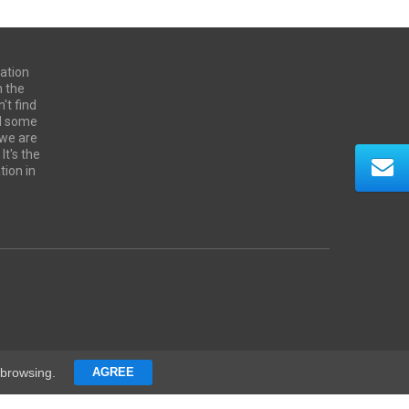
ation
n the
't find
ed some
 we are
It's the
tion in
 browsing.
AGREE
Contacts