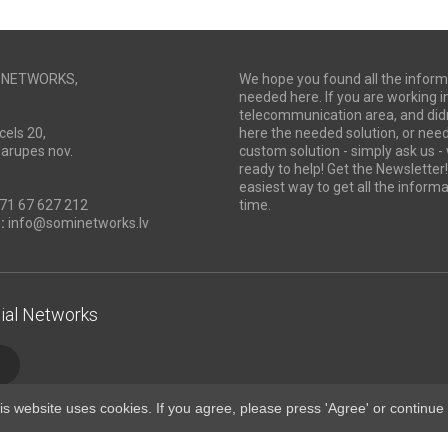
I NETWORKS,
We hope you found all the inform
needed here. If you are working i
telecommunication area, and didn
cels 20,
here the needed solution, or ne
Marupes nov.
custom solution - simply ask us -
ready to help! Get the Newsletter! 
easiest way to get all the informa
71 67 627 212
time.
:
info@sominetworks.lv
ial Networks
is website uses cookies. If you agree, please press 'Agree' or continue