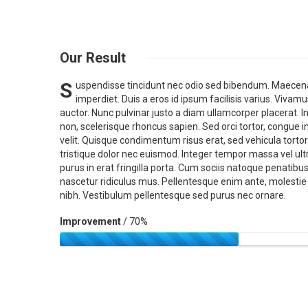
Our
Result
S
uspendisse tincidunt nec odio sed bibendum. Maecenas
imperdiet. Duis a eros id ipsum facilisis varius. Viva
auctor. Nunc pulvinar justo a diam ullamcorper placerat. I
non, scelerisque rhoncus sapien. Sed orci tortor, congue in
velit. Quisque condimentum risus erat, sed vehicula tortor 
tristique dolor nec euismod. Integer tempor massa vel ultr
purus in erat fringilla porta. Cum sociis natoque penatibu
nascetur ridiculus mus. Pellentesque enim ante, molesti
nibh. Vestibulum pellentesque sed purus nec ornare.
Improvement
/ 70%