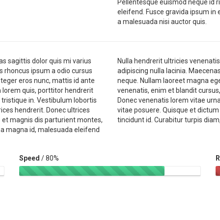
Pellentesque euismod neque id ri
eleifend. Fusce gravida ipsum in
a malesuada nisi auctor quis.
 sagittis dolor quis mi varius
Nulla hendrerit ultricies venenat
mus rhoncus ipsum a odio cursus
adipiscing nulla lacinia. Maecen
nteger eros nunc, mattis id ante
neque. Nullam laoreet magna eget
 lorem quis, porttitor hendrerit
venenatis, enim et blandit cursus, 
tristique in. Vestibulum lobortis
Donec venenatis lorem vitae urna 
ices hendrerit. Donec ultrices
vitae posuere. Quisque et dictum
s et magnis dis parturient montes,
tincidunt id. Curabitur turpis dia
e a magna id, malesuada eleifend
Speed
/ 80%
R