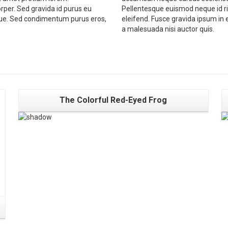
per. Sed gravida id purus eu
Pellentesque euismod neque id ri
sque. Sed condimentum purus eros,
eleifend. Fusce gravida ipsum in
a malesuada nisi auctor quis.
The Colorful Red-Eyed Frog