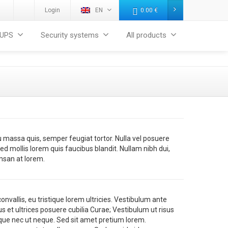
Login
EN
0.00
€
UPS
Security systems
All products
massa quis, semper feugiat tortor. Nulla vel posuere
ed mollis lorem quis faucibus blandit. Nullam nibh dui,
umsan at lorem.
vallis, eu tristique lorem ultricies. Vestibulum ante
us et ultrices posuere cubilia Curae; Vestibulum ut risus
ue nec ut neque. Sed sit amet pretium lorem.