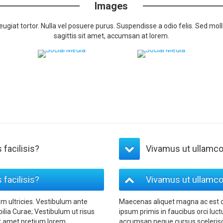
Images
at tortor. Nulla vel posuere purus. Suspendisse a odio felis. Sed mollis
sagittis sit amet, accumsan at lorem.
facilisis?
Vivamus ut ullamcor
facilisis?
Vivamus ut ullamcor
em ultricies. Vestibulum ante
Maecenas aliquet magna ac est con
bilia Curae; Vestibulum ut risus
ipsum primis in faucibus orci luct
t amet pretium lorem.
accumsan neque cursus scelerisq