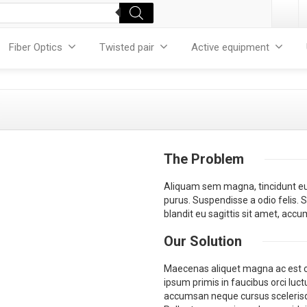
Fiber Optics
Twisted pair
Active equipment
The
Problem
Aliquam sem magna, tincidunt eu 
purus. Suspendisse a odio felis. S
blandit eu sagittis sit amet, acc
Our
Solution
Maecenas aliquet magna ac est con
ipsum primis in faucibus orci luct
accumsan neque cursus scelerisq