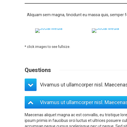
Aliquam sem magna, tincidunt eu massa quis, semper feugi
* click images to see fullsize.
Questions
Vivamus ut ullamcorper nisl. Maecenas 
Vivamus ut ullamcorper nisl. Maecenas 
Maecenas aliquet magna ac est convallis, eu tristique lor
ipsum primis in faucibus orci luctus et ultrices posuere cu
accumsan neque cursus scelerisque nec ut neque. Sed si