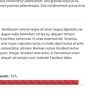
sus consectetur ullamcorper. Sed gravida id purus eu
 enim pulvinar pellentesque. Sed condimentum purus eros,
is. Vestibulum viverra neque sit amet augue dignissim, ac
as augue nulla, bibendum vel dui eu, aliquam tempor
 porttitor commodo. In vitae euismod nisl. Vivamus
eros turpis vulputate tortor, in mollis diam lectus at ante.
consectetur ultricies. Aenean cursus tincidunt lectus
 justo. Integer tincidunt ante enim, in fermentum enim
m, aliquet vel semper sed, molestie faucibus tellus.
esult
/ 92%